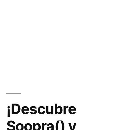
¡Descubre
Soopra() y