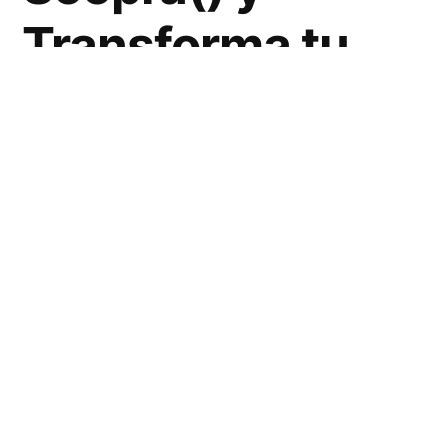
Transforma tu
Presencia Online
Ahora!
¿Qué es Soopra()?
Soopra() es una innovadora plataforma
diseñada para
potenciar y optimizar
la
presencia online de individuos y negocios.