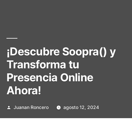
¡Descubre Soopra() y
Transforma tu
Presencia Online
Ahora!
Publicado
Juanan Roncero
agosto 12, 2024
por