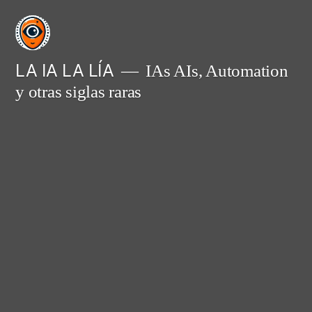
Saltar
al
contenido
LA IA LA LÍA
IAs AIs, Automation
y otras siglas raras