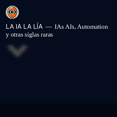
Saltar
al
contenido
LA IA LA LÍA
IAs AIs, Automation
y otras siglas raras