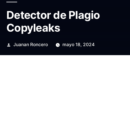
Detector de Plagio
Copyleaks
Publicado
Juanan Roncero
mayo 18, 2024
por