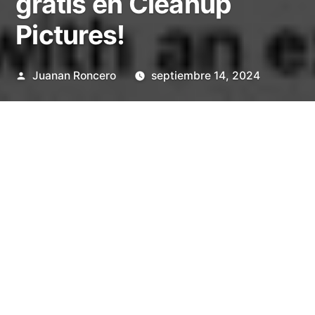
gratis en Cleanup
Pictures!
Publicado
Juanan Roncero
septiembre 14, 2024
por