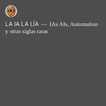
Saltar
al
contenido
LA IA LA LÍA
IAs AIs, Automation
y otras siglas raras