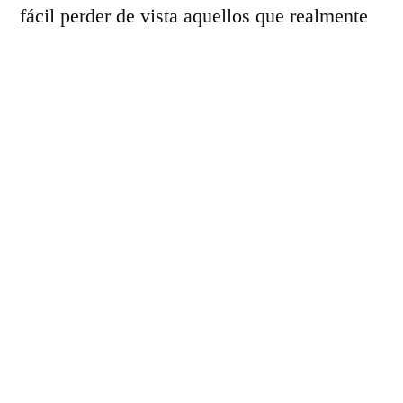
fácil perder de vista aquellos que realmente
pueden marcar la diferencia en nuestro
crecimiento personal y profesional. Hoy
quiero presentarte
una joya escondida
que
quizás no conocías: el diccionario en línea
de Cambridge, específicamente la entrada de
la palabra
«idyllic»
.
Características
Destacadas