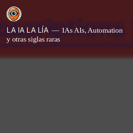
Saltar
al
contenido
LA IA LA LÍA
IAs AIs, Automation
y otras siglas raras