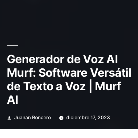
Generador de Voz AI
Murf: Software Versátil
de Texto a Voz | Murf
AI
Publicado
Juanan Roncero
diciembre 17, 2023
por