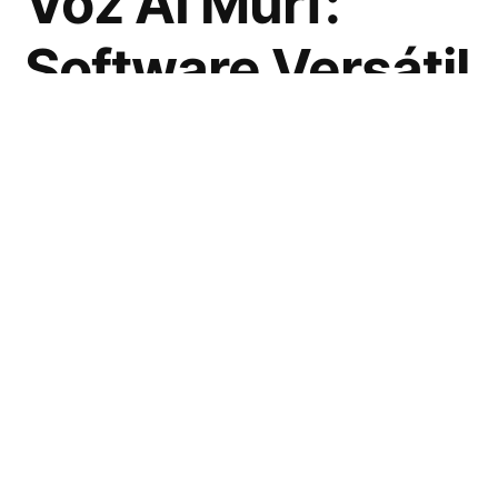
Voz AI Murf:
Software Versátil
de Texto a Voz |
Murf AI
Murf AI
es una herramienta revolucionaria
en el ámbito del
texto a voz
que permite a
los usuarios convertir sus textos en una
narración natural y realista. Utilizando la
última tecnología en inteligencia artificial,