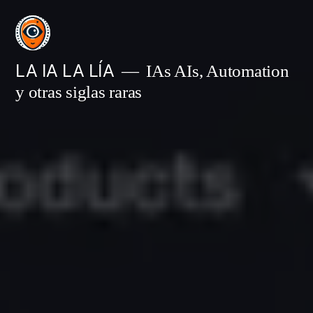
Saltar
al
contenido
LA IA LA LÍA
IAs AIs, Automation
y otras siglas raras