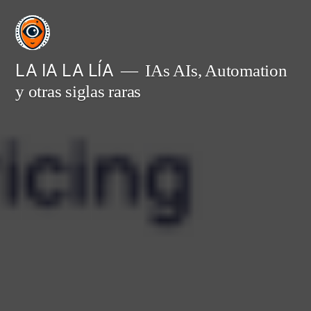
Saltar
al
contenido
LA IA LA LÍA
IAs AIs, Automation
y otras siglas raras