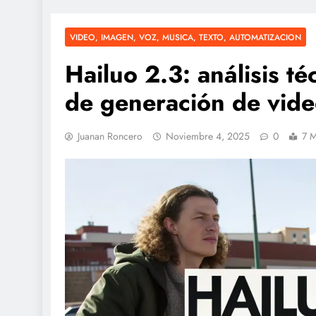
VIDEO, IMAGEN, VOZ, MUSICA, TEXTO, AUTOMATIZACION
Hailuo 2.3: análisis t
de generación de vid
Juanan Roncero
Noviembre 4, 2025
0
7 M