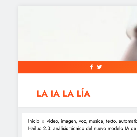
Saltar
al
contenido
LA IA LA LÍA
IAs AIs, Automation y otras siglas raras
Inicio
video, imagen, voz, musica, texto, automati
Hailuo 2.3: análisis técnico del nuevo modelo IA d