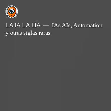
Saltar
al
contenido
LA IA LA LÍA
IAs AIs, Automation
y otras siglas raras