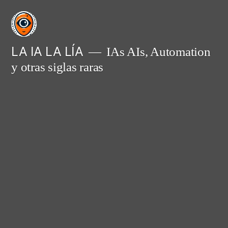
Saltar
al
contenido
LA IA LA LÍA
IAs AIs, Automation
y otras siglas raras