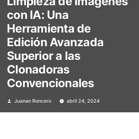
Limpieza de Imágenes
con IA: Una
Herramienta de
Edición Avanzada
Superior a las
Clonadoras
Convencionales
Publicado
Juanan Roncero
abril 24, 2024
por