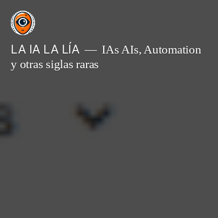
Saltar
al
contenido
LA IA LA LÍA
IAs AIs, Automation
y otras siglas raras