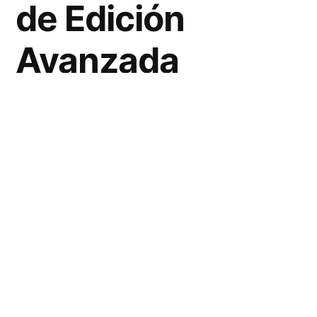
de Edición
Avanzada
Superior a las
Clonadoras
Convencionales
En la era digital actual,
la edición de
imágenes se ha convertido en una práctica
cotidiana
, tanto para profesionales como