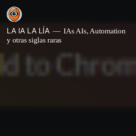
Saltar
al
contenido
LA IA LA LÍA
IAs AIs, Automation
y otras siglas raras