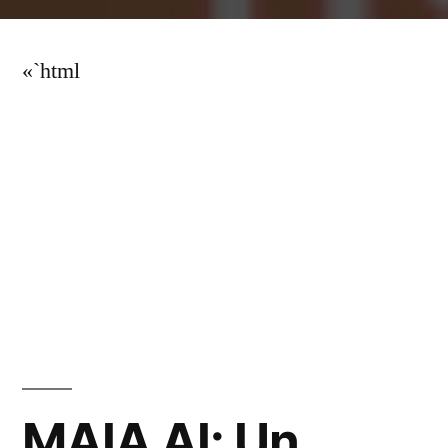
por
«`html
MAIA AI: Un