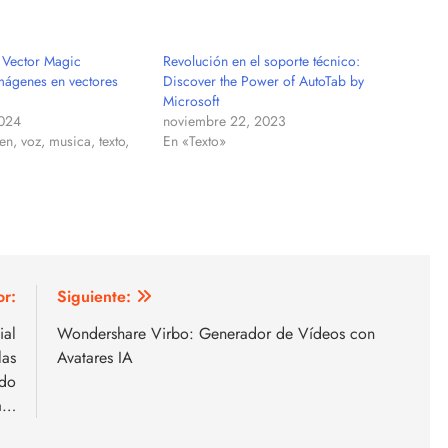
Vector Magic
Revolución en el soporte técnico:
imágenes en vectores
Discover the Power of AutoTab by
Microsoft
2024
noviembre 22, 2023
n, voz, musica, texto,
En «Texto»
or:
Siguiente:
ial
Wondershare Virbo: Generador de Vídeos con
las
Avatares IA
ado
la…