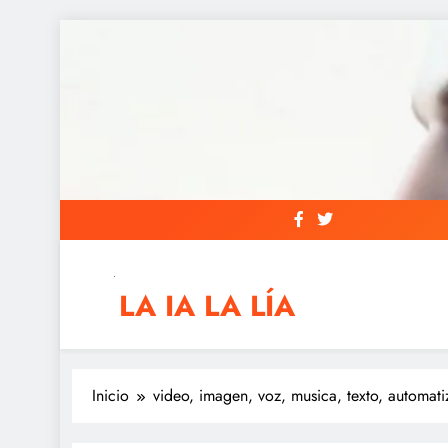
Saltar
al
contenido
LA IA LA LÍA
IAs AIs, Automation y otras siglas raras
Inicio
video, imagen, voz, musica, texto, automati