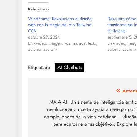
Relacionado
WindFrame: Revoluciona el diseño
Descubre cómo 
web con la magia del AI y Tailwind
transforma tus 
CSS
fácilmente
octubre 29, 2024
septiembre 5, 
En «video, imagen, voz, musica, texto,
En «video, image
automatizacion»
automatizacion»
Etiquetado:
AI Chatbots
Navegación
Anteri
de
MAIA AI: Un sistema de inteligencia artific
revolucionario que te ayuda a navegar por 
entradas
complejidades de la vida cotidiana – diseñ
para acercarte a tus objetivos. Explora 