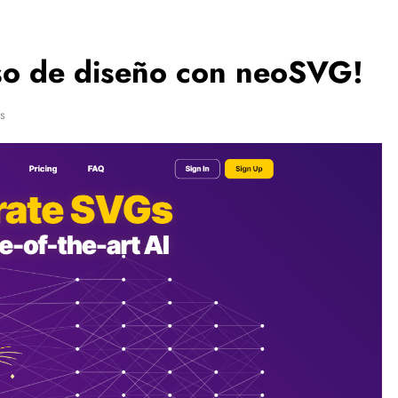
eso de diseño con neoSVG!
s