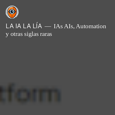
Saltar
al
contenido
LA IA LA LÍA
IAs AIs, Automation
y otras siglas raras