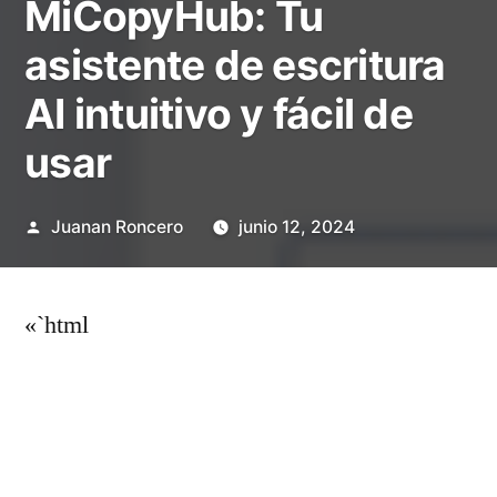
MiCopyHub: Tu
asistente de escritura
AI intuitivo y fácil de
usar
Publicado
Juanan Roncero
junio 12, 2024
por
«`html