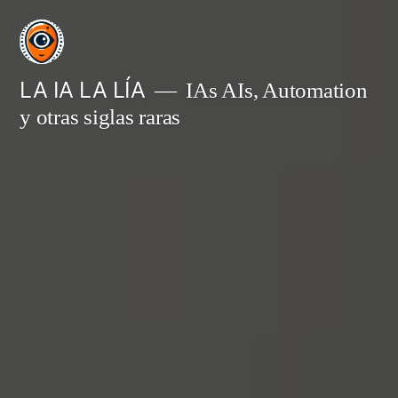
Saltar
al
contenido
LA IA LA LÍA
IAs AIs, Automation
y otras siglas raras