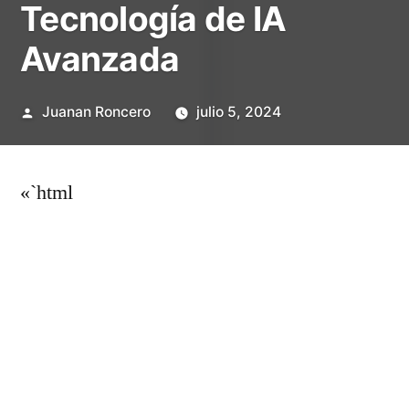
Tecnología de IA
Avanzada
Publicado
Juanan Roncero
julio 5, 2024
por
«`html