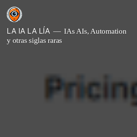
Saltar
al
contenido
LA IA LA LÍA
IAs AIs, Automation
y otras siglas raras