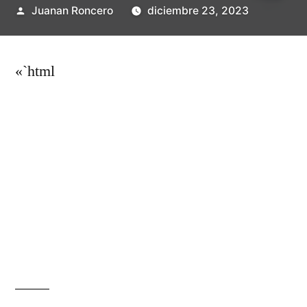
Publicado
Juanan Roncero
diciembre 23, 2023
por
«`html