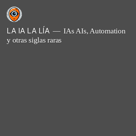
Saltar
al
contenido
LA IA LA LÍA
IAs AIs, Automation
y otras siglas raras