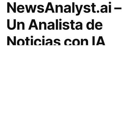
NewsAnalyst.ai –
Un Analista de
Noticias con IA
En el mundo actual, donde la información se
genera a una velocidad increíble, resulta
fundamental contar con herramientas que nos
ayuden a filtrar y entender la
relevancia
del
contenido. Aquí es donde
NewsAnalyst.ai
se
presenta como una solución innovadora.