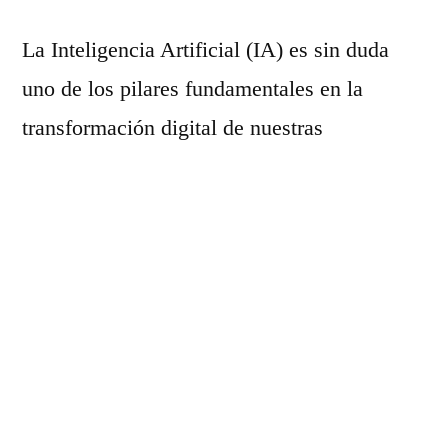
La Inteligencia Artificial (IA) es sin duda
uno de los pilares fundamentales en la
transformación digital de nuestras
sociedades. La página de la OCDE ofrece
una
visión exhaustiva sobre las estrategias
y políticas nacionales
que los diferentes
países han adoptado con respecto a la IA.
Estrategias Nacionales
en Foco