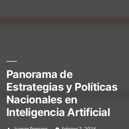
Panorama de
Estrategias y Políticas
Nacionales en
Inteligencia Artificial
Publicado
Juanan Roncero
febrero 2, 2024