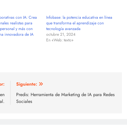
porativas con IA: Crea
Infobase: la potencia educativa en línea
onales realistas para
que transforma el aprendizaje con
 personal y más con
tecnología avanzada
rma innovadora de IA
octubre 21, 2024
En «Web: texto»
or:
Siguiente:
 en
Predis: Herramienta de Marketing de IA para Redes
al.
Sociales