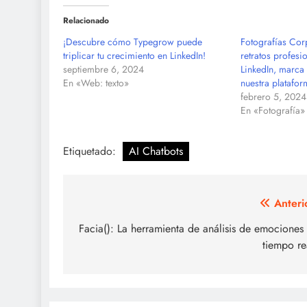
Relacionado
¡Descubre cómo Typegrow puede
Fotografías Cor
triplicar tu crecimiento en LinkedIn!
retratos profesi
septiembre 6, 2024
LinkedIn, marca
En «Web: texto»
nuestra platafo
febrero 5, 2024
En «Fotografía»
Etiquetado:
AI Chatbots
Navegación
Anteri
de
Facia(): La herramienta de análisis de emociones
tiempo re
entradas