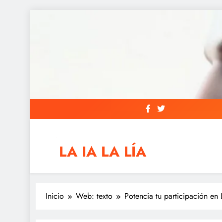
Saltar
al
contenido
LA IA LA LÍA
IAs AIs, Automation y otras siglas raras
Inicio
Web: texto
Potencia tu participación en 