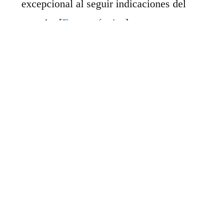
excepcional al seguir indicaciones del
usuario. [
Fuente técnica
]
Tokenización semántica bidireccional
:
Análisis contextual del prompt con
embeddings de 768 dimensiones,
permitiendo procesos complejos y
creativos. [
Fuente técnica
]
Módulo tipográfico dual
: Combina
renderizado vectorial y rasterizado,
utilizando redes adversarias generativas
propias para un texto excepcionalmente
detallado. [
Fuente rendimiento
]