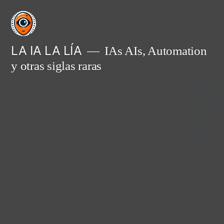
Saltar
al
contenido
LA IA LA LÍA
IAs AIs, Automation
y otras siglas raras