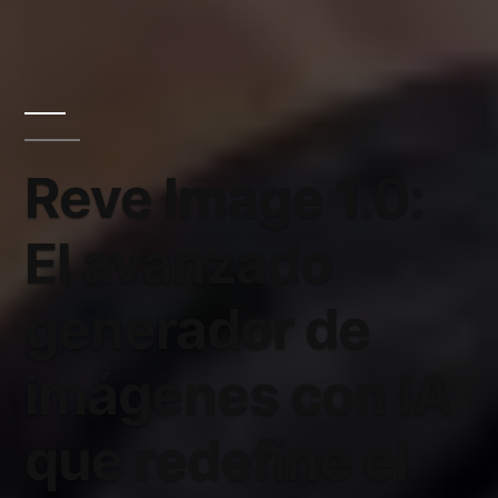
Reve Image 1.0:
El avanzado
generador de
imágenes con IA
que redefine el