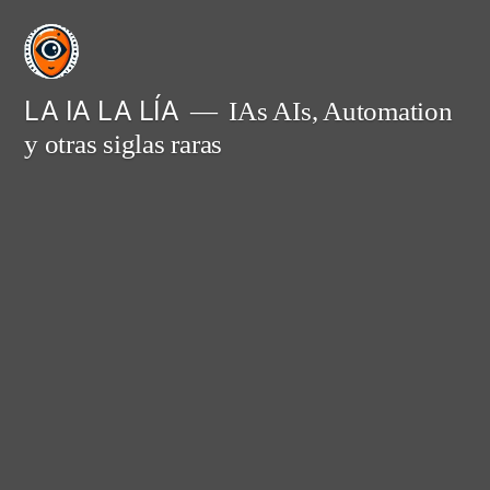
Saltar
al
contenido
LA IA LA LÍA
IAs AIs, Automation
y otras siglas raras