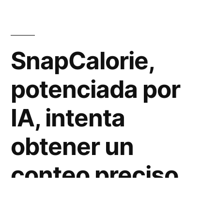
SnapCalorie,
potenciada por
IA, intenta
obtener un
conteo preciso
de calorías y un