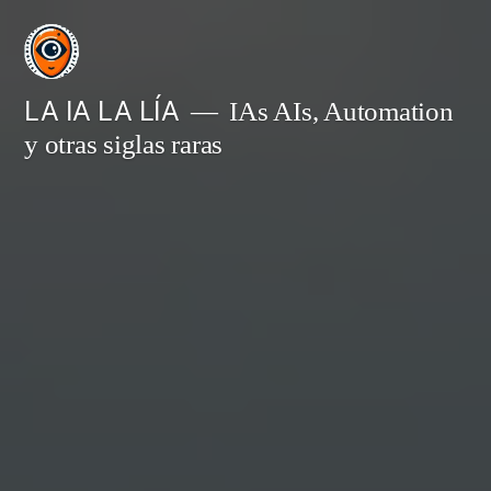
Saltar
al
contenido
LA IA LA LÍA
IAs AIs, Automation
y otras siglas raras