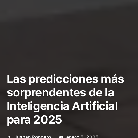
Las predicciones más
sorprendentes de la
Inteligencia Artificial
para 2025
Publicado
Juanan Roncero
enero 5, 2025