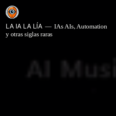
Saltar
al
contenido
LA IA LA LÍA
IAs AIs, Automation
y otras siglas raras