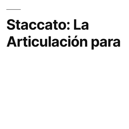
Staccato: La
Articulación para
Notas Cortas y
Separadas en
Música
El
staccato
es una técnica musical que
permite a los intérpretes destacar notas de