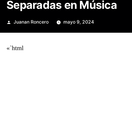
Separadas en Música
Publicado
Juanan Roncero
mayo 9, 2024
por
«`html