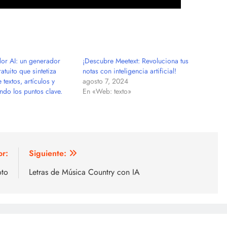
or AI: un generador
¡Descubre Meetext: Revoluciona tus
tuito que sintetiza
notas con inteligencia artificial!
 textos, artículos y
agosto 7, 2024
ndo los puntos clave.
En «Web: texto»
or:
Siguiente:
oto
Letras de Música Country con IA