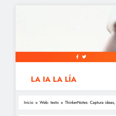
Saltar
al
contenido
LA IA LA LÍA
IAs AIs, Automation y otras siglas raras
Inicio
Web: texto
ThinkerNotes: Captura ideas, 