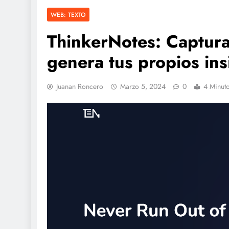
WEB: TEXTO
ThinkerNotes: Captura 
genera tus propios ins
Juanan Roncero
Marzo 5, 2024
0
4 Minut