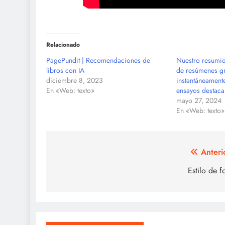
Relacionado
PagePundit | Recomendaciones de
Nuestro resumid
libros con IA
de resúmenes gra
diciembre 8, 2023
instantáneamente
En «Web: texto»
ensayos destaca
mayo 27, 2024
En «Web: texto»
Navegación
Anteri
de
Estilo de f
entradas