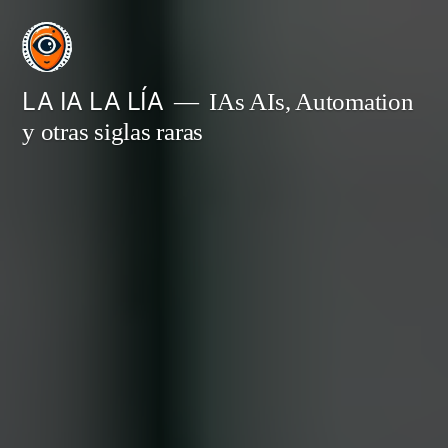
Saltar
al
contenido
LA IA LA LÍA
IAs AIs, Automation
y otras siglas raras