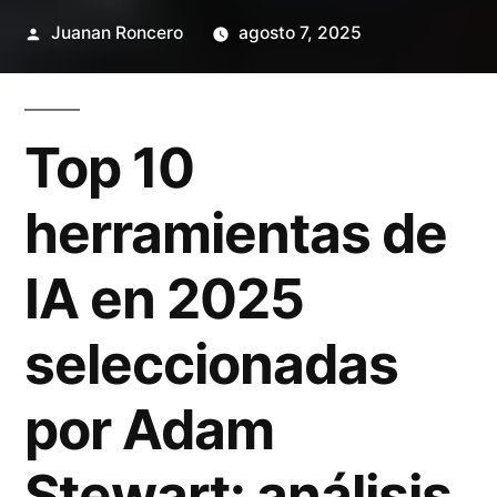
Publicado
Juanan Roncero
agosto 7, 2025
por
Top 10
herramientas de
IA en 2025
seleccionadas
por Adam
Stewart: análisis