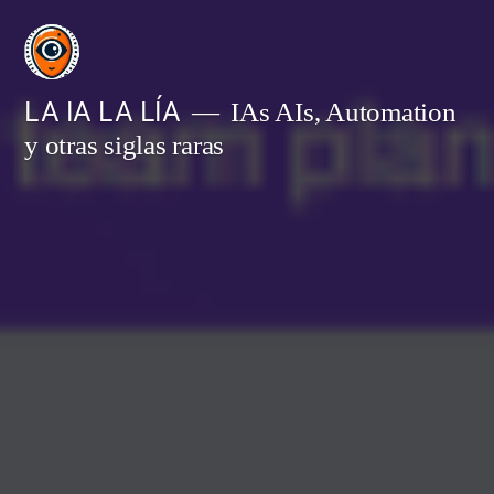
Saltar
al
contenido
LA IA LA LÍA
IAs AIs, Automation
y otras siglas raras