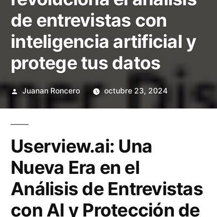
de entrevistas con
inteligencia artificial y
protege tus datos
Publicado
Juanan Roncero
octubre 23, 2024
por
Userview.ai: Una
Nueva Era en el
Análisis de Entrevistas
con AI y Protección de