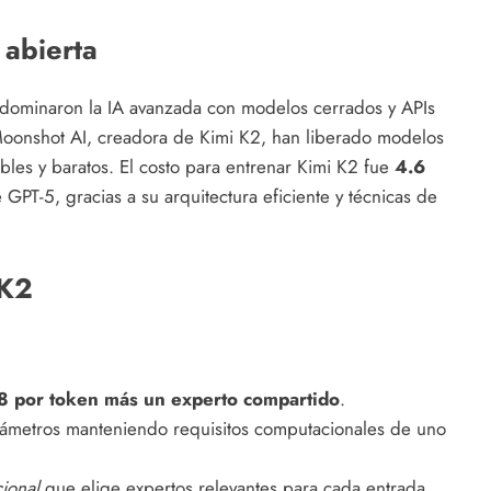
 abierta
ominaron la IA avanzada con modelos cerrados y APIs
oonshot AI, creadora de Kimi K2, han liberado modelos
es y baratos. El costo para entrenar Kimi K2 fue
4.6
 GPT-5, gracias a su arquitectura eficiente y técnicas de
 K2
8 por token más un experto compartido
.
rámetros manteniendo requisitos computacionales de uno
ional
que elige expertos relevantes para cada entrada.