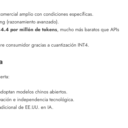
omercial amplio con condiciones específicas.
nking (razonamiento avanzado).
4.4 por millón de tokens
, mucho más baratos que APIs
are consumidor gracias a cuantización INT4.
a
erta:
doptan modelos chinos abiertos.
vación e independencia tecnológica.
radicional de EE.UU. en IA.