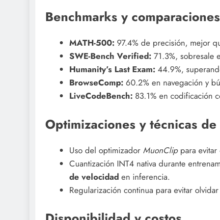
Benchmarks y comparaciones
MATH-500:
97.4% de precisión, mejor q
SWE-Bench Verified:
71.3%, sobresale e
Humanity’s Last Exam:
44.9%, superando
BrowseComp:
60.2% en navegación y bú
LiveCodeBench:
83.1% en codificación c
Optimizaciones y técnicas de
Uso del optimizador
MuonClip
para evitar
Cuantización INT4 nativa durante entrena
de velocidad
en inferencia.
Regularización continua para evitar olvidar
Disponibilidad y costos