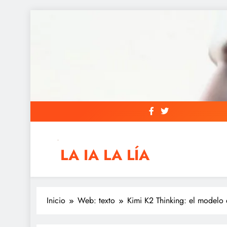
Saltar
al
contenido
LA IA LA LÍA
IAs AIs, Automation y otras siglas raras
Inicio
Web: texto
Kimi K2 Thinking: el modelo 