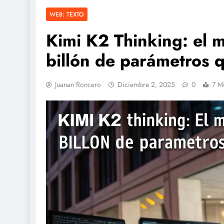
WEB: TEXTO
Kimi K2 Thinking: el 
billón de parámetros 
Juanan Roncero
Diciembre 2, 2025
0
7 M