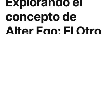
Explorando el
concepto de
Alter Ego: El Otro
Yo
El concepto de
Alter Ego
, que en latín
significa ‘el otro yo’, se refiere a un segundo
«yo» creado por la mente de un individuo,
que comparte su conciencia. Este término se
utiliza de diversas maneras en psicología,