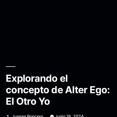
Explorando el
concepto de Alter Ego:
El Otro Yo
Publicado
Juanan Roncero
junio 19, 2024