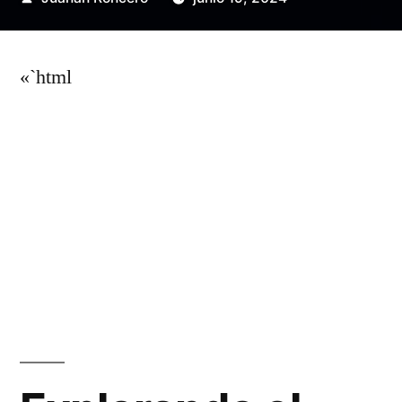
por
«`html