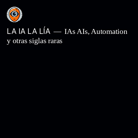
Saltar
al
contenido
LA IA LA LÍA
IAs AIs, Automation
y otras siglas raras