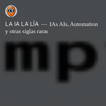
Saltar
al
contenido
LA IA LA LÍA
IAs AIs, Automation
y otras siglas raras