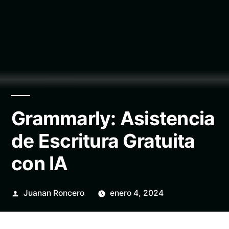
Grammarly: Asistencia
de Escritura Gratuita
con IA
Publicado
Juanan Roncero
enero 4, 2024
por