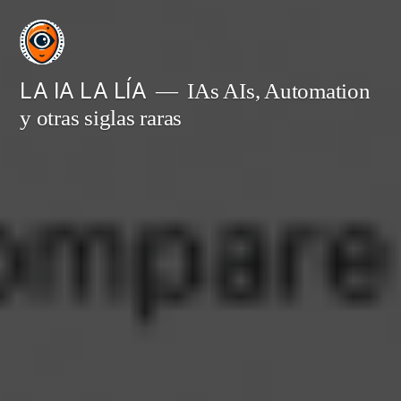
Saltar
al
contenido
LA IA LA LÍA
IAs AIs, Automation
y otras siglas raras