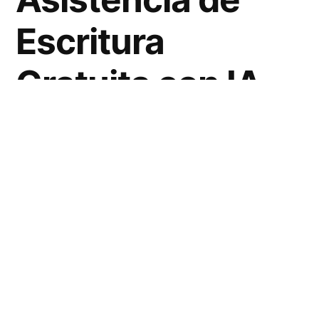
Escritura
Gratuita con IA
En la actualidad, escribir textos claros y sin
errores es fundamental tanto en el ámbito
profesional como personal. Aquí es donde
entra
Grammarly
, una herramienta diseñada
para mejorar la escritura, asegurándose de
que los textos sean claros, correctos y
transmitan el mensaje deseado.