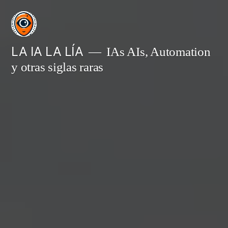
Saltar
al
contenido
LA IA LA LÍA
IAs AIs, Automation
y otras siglas raras