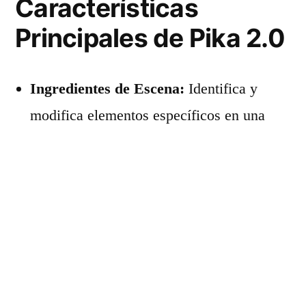
Características
Principales de Pika 2.0
Ingredientes de Escena:
Identifica y
modifica elementos específicos en una
escena utilizando imágenes
personalizadas. Esto garantiza una edición
precisa y detallada.
Generación de Vídeo a partir de Texto:
Convierte descripciones textuales en
vídeos animados de alta calidad con un
enfoque sorprendente en los detalles.