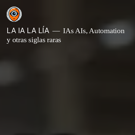
Saltar
al
contenido
LA IA LA LÍA
IAs AIs, Automation
y otras siglas raras