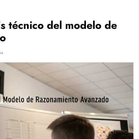
is técnico del modelo de
do
os