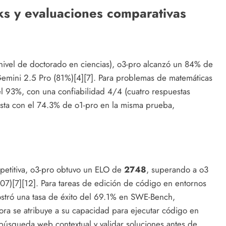
s y evaluaciones comparativas
nivel de doctorado en ciencias), o3-pro alcanzó un 84% de
emini 2.5 Pro (81%)[4][7]. Para problemas de matemáticas
l 93%, con una confiabilidad 4/4 (cuatro respuestas
rasta con el 74.3% de o1-pro en la misma prueba,
etitiva, o3-pro obtuvo un ELO de
2748
, superando a o3
07)[7][12]. Para tareas de edición de código en entornos
mostró una tasa de éxito del 69.1% en SWE-Bench,
ra se atribuye a su capacidad para ejecutar código en
úsqueda web contextual y validar soluciones antes de