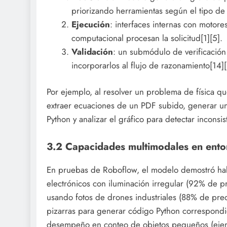
priorizando herramientas según el tipo de
Ejecución
: interfaces internas con motor
computacional procesan la solicitud[1][5].
Validación
: un submódulo de verificación 
incorporarlos al flujo de razonamiento[14][
Por ejemplo, al resolver un problema de física q
extraer ecuaciones de un PDF subido, generar un
Python y analizar el gráfico para detectar inconsi
3.2 Capacidades multimodales en ento
En pruebas de Roboflow, el modelo demostró habi
electrónicos con iluminación irregular (92% de pr
usando fotos de drones industriales (88% de prec
pizarras para generar código Python correspondie
desempeño en conteo de objetos pequeños (ejemplo: