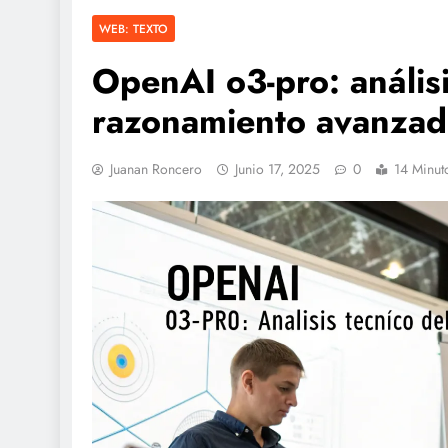
WEB: TEXTO
OpenAI o3-pro: anális
razonamiento avanza
Juanan Roncero
Junio 17, 2025
0
14 Minut