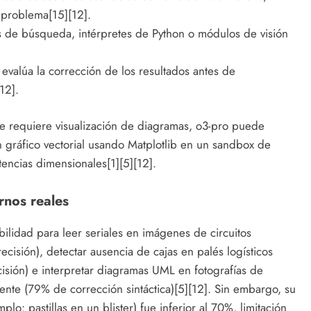
 problema[15][12].
es de búsqueda, intérpretes de Python o módulos de visión
evalúa la corrección de los resultados antes de
12].
ue requiere visualización de diagramas, o3-pro puede
 gráfico vectorial usando Matplotlib en un sandbox de
stencias dimensionales[1][5][12].
rnos reales
lidad para leer seriales en imágenes de circuitos
ecisión), detectar ausencia de cajas en palés logísticos
isión) e interpretar diagramas UML en fotografías de
nte (79% de corrección sintáctica)[5][12]. Sin embargo, su
 pastillas en un blister) fue inferior al 70%, limitación