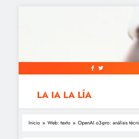
Saltar
al
contenido
LA IA LA LÍA
IAs AIs, Automation y otras siglas raras
Inicio
Web: texto
OpenAI o3-pro: análisis téc