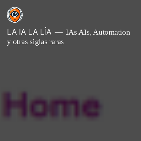
Saltar
al
contenido
LA IA LA LÍA
IAs AIs, Automation
y otras siglas raras