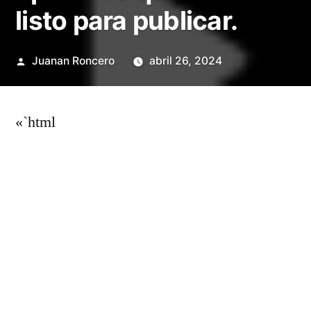
listo para publicar.
Publicado
Juanan Roncero
abril 26, 2024
por
«`html