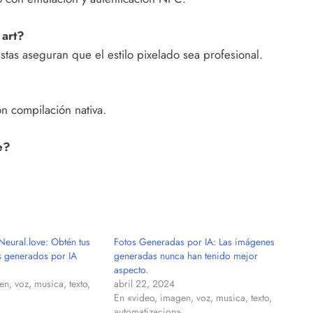
 art?
tistas aseguran que el estilo pixelado sea profesional.
n compilación nativa.
e?
Neural.love: Obtén tus
Fotos Generadas por IA: Las imágenes
s generados por IA
generadas nunca han tenido mejor
aspecto.
n, voz, musica, texto,
abril 22, 2024
En «video, imagen, voz, musica, texto,
automatizacion»