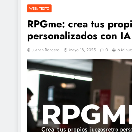
WEB: TEXTO
RPGme: crea tus propi
personalizados con IA 
Juanan Roncero
Mayo 18, 2025
0
6 Minut