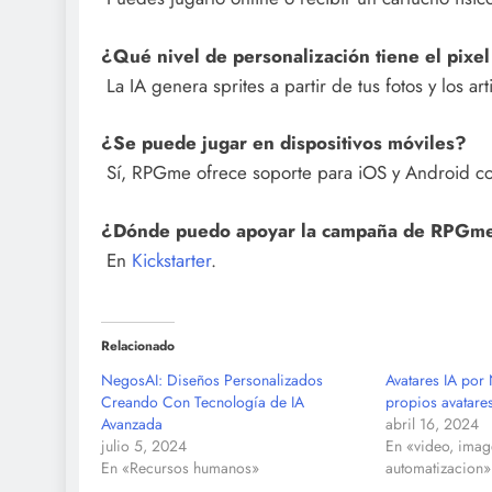
¿Qué nivel de personalización tiene el pixel
La IA genera sprites a partir de tus fotos y los ar
¿Se puede jugar en dispositivos móviles?
Sí, RPGme ofrece soporte para iOS y Android co
¿Dónde puedo apoyar la campaña de RPGm
En
Kickstarter
.
Relacionado
NegosAI: Diseños Personalizados
Avatares IA por 
Creando Con Tecnología de IA
propios avatare
Avanzada
abril 16, 2024
julio 5, 2024
En «video, image
En «Recursos humanos»
automatizacion»